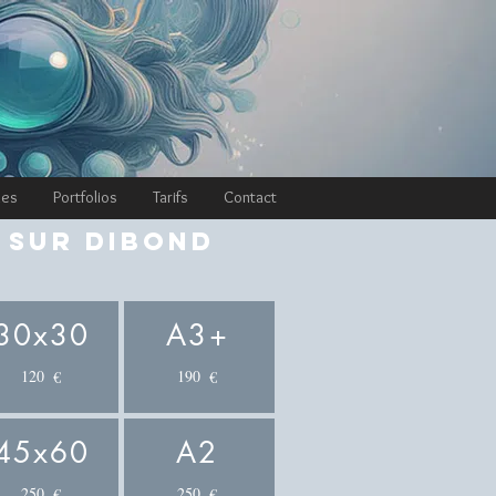
hes
Portfolios
Tarifs
Contact
 sur Dibond
30x30
A3+
120
190
€
€
45x60
A2
250
250
€
€