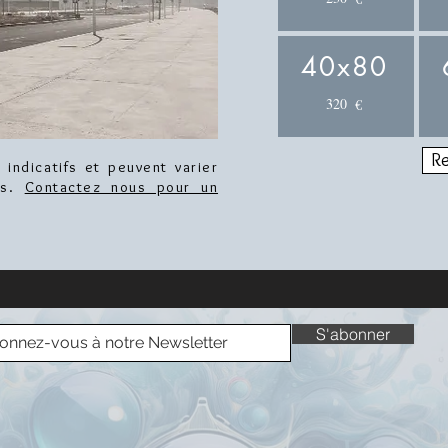
40x80
320
€
Re
 indicatifs et peuvent varier
es.
Contactez nous pour un
S'abonner