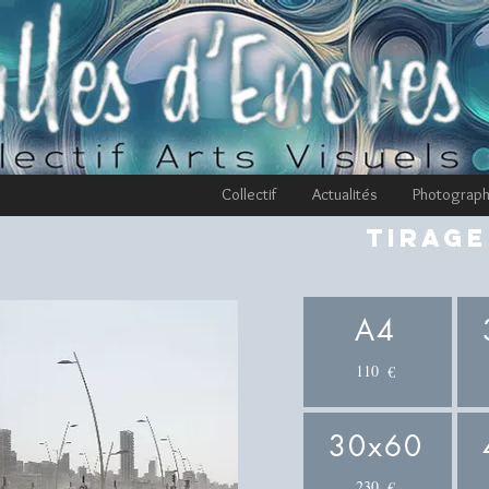
Collectif
Actualités
Photograp
Tirage
A4
110
€
30x60
230
€